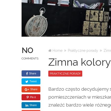
NO
Home
Praktyczne porady
Zimn
Zimna kolory
COMMENTS
Share
PRAKTYCZNE PORADY
Tweet
Bardzo często decydujemy s
Share
pomieszczeniach w mieszka
Pin it
znaleźć bardzo wiele różne
Share