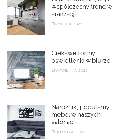
współczesny trend w
aranżacji …
20 LIPCA, 2022
Ciekawe formy
oświetlenia w biurze
6 KWIETNIA, 2020
Narożnik, popularny
mebel w naszych
salonach
19 LUTEGO, 2020