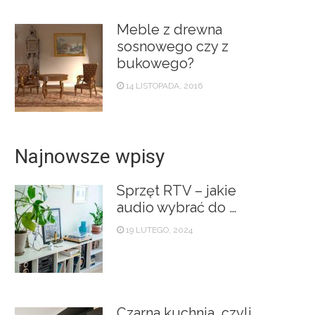
Meble z drewna
sosnowego czy z
bukowego?
14 LISTOPADA, 2016
Najnowsze wpisy
Sprzęt RTV – jakie
audio wybrać do …
19 LUTEGO, 2024
Czarna kuchnia, czyli