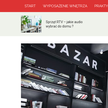
START
WYPOSAŻENIE WNĘTRZA
PRAKT
Sprzęt RTV – jakie audio
wybrać do domu ?