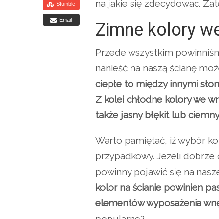
na jakie się zdecydować. Za
Stumble
Email
Zimne kolory w
Przede wszystkim powinniśm
nanieść na naszą ścianę moż
ciepłe to między innymi słon
Z kolei chłodne kolory we wn
także jasny błękit lub ciemny
Warto pamiętać, iż wybór k
przypadkowy. Jeżeli dobrze 
powinny pojawić się na nasze
kolor na ścianie powinien p
elementów wyposażenia wnę
popularne?