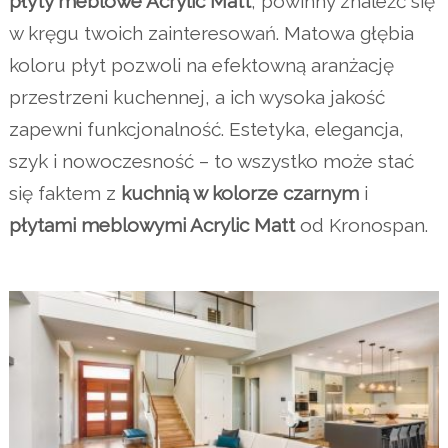
płyty meblowe Acrylic Matt
, powinny znaleźć się
w kręgu twoich zainteresowań. Matowa głębia
koloru płyt pozwoli na efektowną aranżację
przestrzeni kuchennej, a ich wysoka jakość
zapewni funkcjonalność. Estetyka, elegancja,
szyk i nowoczesność – to wszystko może stać
się faktem z
kuchnią w kolorze czarnym
i
płytami meblowymi Acrylic Matt
od Kronospan.