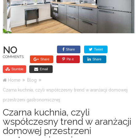
NO
Share
Tweet
COMMENTS
Share
Pin it
Share
Stumble
Email
Home
Blog
Czarna kuchnia, czyli współczesny trend w aranżacji domowej
przestrzeni gastronomicznej
Czarna kuchnia, czyli
współczesny trend w aranżacji
domowej przestrzeni