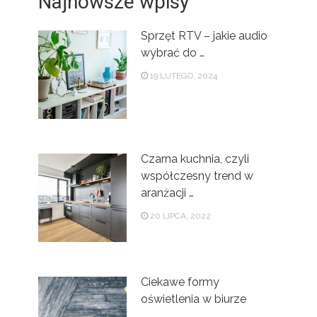
Najnowsze wpisy
Sprzęt RTV – jakie audio
wybrać do …
19 LUTEGO, 2024
Czarna kuchnia, czyli
współczesny trend w
aranżacji …
20 LIPCA, 2022
Ciekawe formy
oświetlenia w biurze